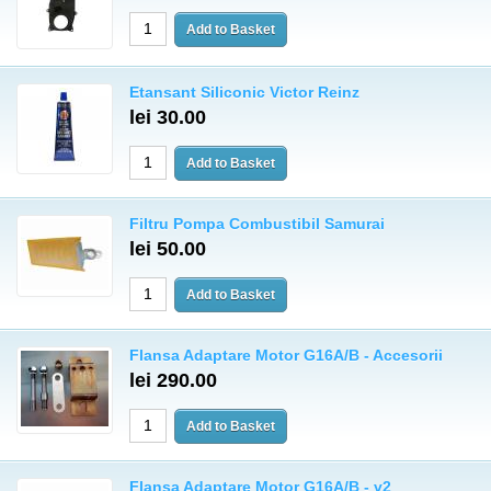
Etansant Siliconic Victor Reinz
lei 30.00
Filtru Pompa Combustibil Samurai
lei 50.00
Flansa Adaptare Motor G16A/B - Accesorii
lei 290.00
Flansa Adaptare Motor G16A/B - v2